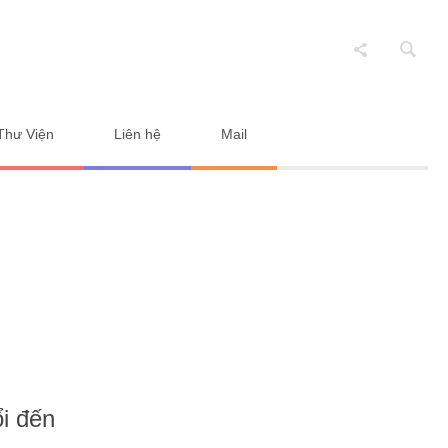
Thư Viện
Liên hệ
Mail
e
/
Thức ăn cho gà
/ Thức ăn HH cho gà màu từ 40 ngày tuổi đến XC – 942
i đến