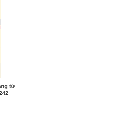
ắng từ
 242