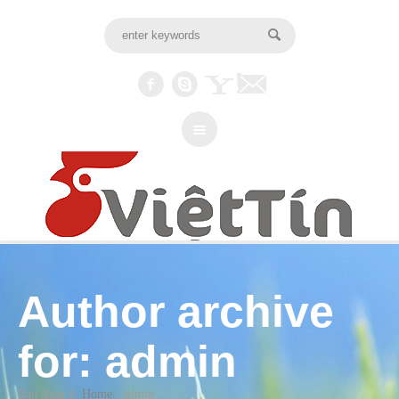
Author archive
for: admin
Bạn đang ở:
Home
/
admin